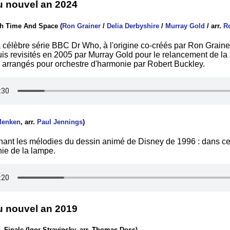
u nouvel an 2024
h Time And Space (
Ron Grainer
/
Delia Derbyshire
/
Murray Gold
/ arr.
R
célèbre série BBC Dr Who, à l'origine co-créés par Ron Grainer
is revisités en 2005 par Murray Gold pour le relancement de la 
n arrangés pour orchestre d'harmonie par Robert Buckley.
Menken
, arr.
Paul Jennings
)
ant les mélodies du dessin animé de Disney de 1996 : dans cet 
ie de la lampe.
u nouvel an 2019
, Finale (Igor Stravinsky, arr. Thomas Doss)