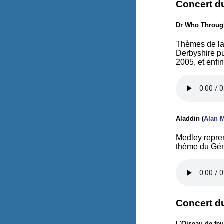
Concert d
Dr Who Throug
Thèmes de la 
Derbyshire pu
2005, et enfi
Aladdin (
Alan 
Medley repren
thème du Gén
Concert d
L'Oiseau de feu