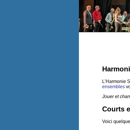
Harmon
L'Harmonie Sa
ensembles
vo
Jouer et chan
Courts e
Voici quelque