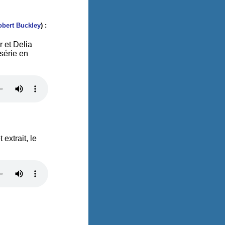
obert Buckley
) :
 et Delia
série en
extrait, le