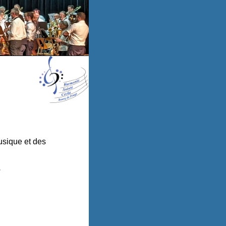
usique et des
.